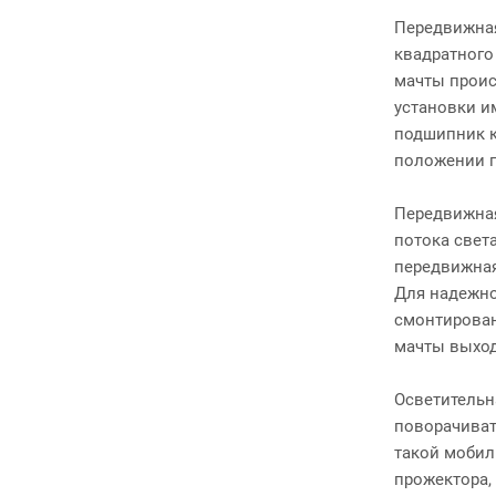
Передвижная
квадратного
мачты проис
установки и
подшипник к
положении 
Передвижная
потока свет
передвижная
Для надежно
смонтирован
мачты выход
Осветительн
поворачиват
такой мобил
прожектора,