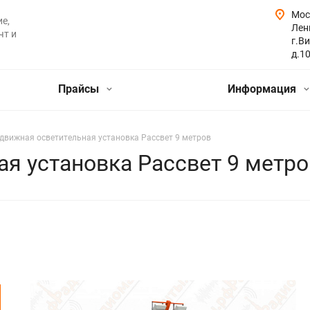
Мос
е,
Лен
чт и
г.Ви
д.1
Прайсы
Информация
движная осветительная установка Рассвет 9 метров
я установка Рассвет 9 метро