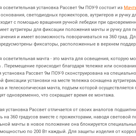
 осветительная установка Рассвет 9м ПОУ-9 состоит из
Мачт
 основания, светодиодных прожекторов, аутригеров и ручку
ходит с помощью вращения ручной лебедки при одновременн
меет аутригеры для фиксации положения мачты и ручку для п
ачения и имеет возможность поворачиваться на 360 град. 
предусмотрены фиксаторы, расположенные в верхнем подде
 осветительная мачта - это мачта для освещения, которую мо
а . Перемещение происходит благодаря тележке или основанию
 установка Рассвет 9м ПОУ-9 сконструирована на специально
й фиксации установки на месте тележка оснащена аутригера
а и телескопическая мачта, подъем которой осуществляется 
ят одновременно, что сокращает время ее монтажа.
ая установка Рассвет отличается от своих аналогов подшипн
ь на 360 градусов вместе с прожекторами, наводя световой п
ьной мачты в новое положение она блокируется специальным
 мощностью по 200 Вт каждый. Для защиты изделия от корро