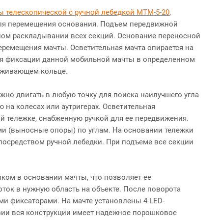
ы телескопической с ручной лебедкой МТМ-5-20
,
 для перемещения основания. Подъем передвижной
ом раскладывании всех секций. Основание переносной
еремещения мачты. Осветительная мачта опирается на
Для фиксации данной мобильной мачты в определенном
рживающем кольце.
жно двигать в любую точку для поиска наилучшего угла
 на колесах или аутригерах. Осветительная
й тележке, снабженную ручкой для ее передвижения.
ми (выносные опоры) по углам. На основании тележки
посредством ручной лебедки. При подъеме все секции
иком в основании мачты, что позволяет ее
оток в нужную область на объекте. После поворота
и фиксаторами. На мачте установлены 4 LED-
зии вся конструкции имеет надежное порошковое