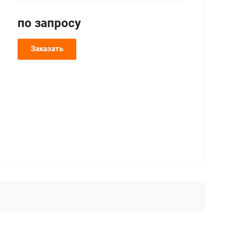
по зап
р
осу
Заказать