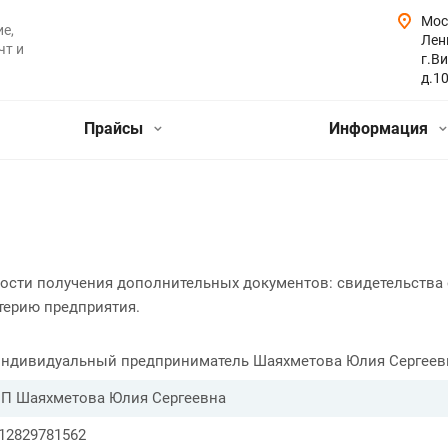
Мос
е,
Лен
чт и
г.Ви
д.1
Прайсы
Информация
ости получения дополнительных документов: свидетельства 
терию предприятия.
ндивидуальный предприниматель Шаяхметова Юлия Сергеев
П Шаяхметова Юлия Сергеевна
12829781562