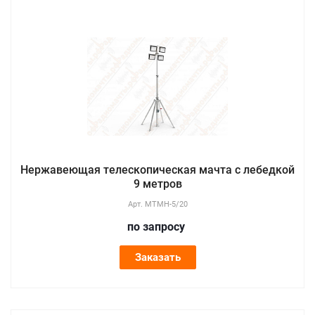
Нержавеющая телескопическая мачта с лебедкой
9 метров
Арт.
МТМН-5/20
по зап
р
осу
Заказать