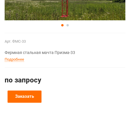
Арт.
ФМС-33
Фермная стальная мачта Призма-33
Подробнее
по зап
р
осу
Заказать